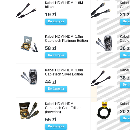
Kabel HDMI-HDMI 1.8M
Kabel
blister
Cablet
19 zł
21 z
Do koszyka
Do k
Kabel HDMI-HDMI 1.8m
Kabel
Cabletech Platinum Edition
Cablet
58 zł
36 z
Do koszyka
Do k
Kabel HDMI-HDMI 3.0m
Kabel
Cabletech Silver Edition
38 z
44 zł
Do k
Do koszyka
Kabel HDMI-HDMI
Kabel
Cabletech Gold Edition
20 z
(bawełna)
Do k
55 zł
Do koszyka