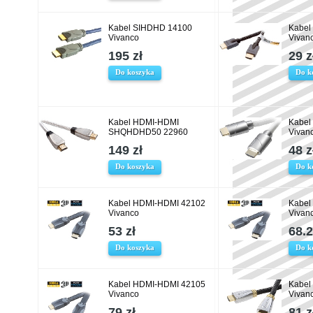
Kabel SIHDHD 14100
Kabel
Vivanco
Vivan
195 zł
29 z
Do koszyka
Do k
Kabel HDMI-HDMI
Kabel
SHQHDHD50 22960
Vivan
149 zł
48 z
Do koszyka
Do k
Kabel HDMI-HDMI 42102
Kabel
Vivanco
Vivan
53 zł
68.2
Do koszyka
Do k
Kabel HDMI-HDMI 42105
Kabe
Vivanco
Vivan
79 zł
81 z