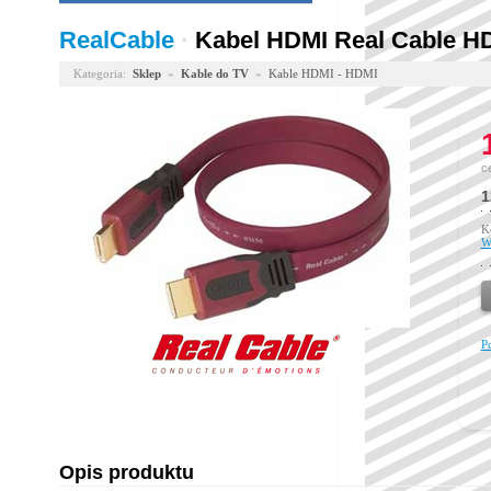
RealCable
·
Kabel HDMI Real Cable H
Kategoria:
Sklep
»
Kable do TV
»
Kable HDMI - HDMI
c
1
K
W
P
Opis produktu