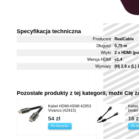
Specyfikacja techniczna
Producent
RealCable
Długość
0,75 m
Wtyki
2 x HDMI (po
Wersja HDMI
v1.4
Wymiary
(H) 2.8 x (L)
Pozostałe produkty z tej kategorii, może Cię za
Kabel HDMI-HDMI 42953
Kabel
Vivanco (42915)
blister
54 zł
16 z
Do koszyka
Do k